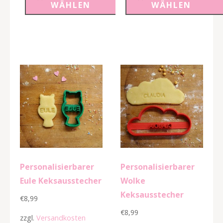
WÄHLEN
WÄHLEN
Menge
Menge
Personalisierbarer
Personalisierbarer
Eule Keksausstecher
Wolke
Keksausstecher
€
8,99
€
8,99
zzgl.
Versandkosten