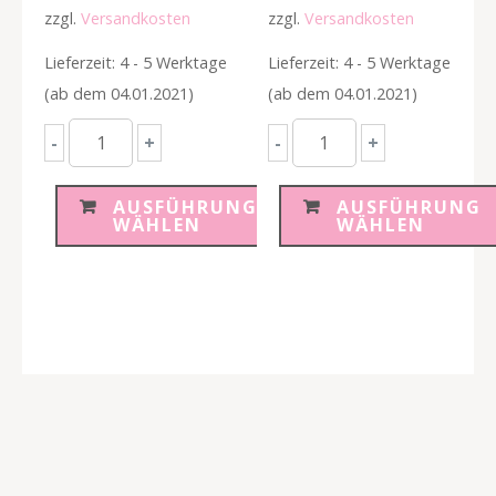
zzgl.
Versandkosten
zzgl.
Versandkosten
Lieferzeit: 4 - 5 Werktage
Lieferzeit: 4 - 5 Werktage
(ab dem 04.01.2021)
(ab dem 04.01.2021)
Personalisierbarer
Personalisierbarer
-
+
-
+
Einhorn
Herz
Keksausstecher
Keksausstecher
AUSFÜHRUNG
AUSFÜHRUNG
WÄHLEN
WÄHLEN
Menge
Menge