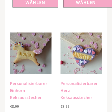
WÄHLEN
WÄHLEN
Menge
Menge
Personalisierbarer
Personalisierbarer
Einhorn
Herz
Keksausstecher
Keksausstecher
€
8,99
€
8,99