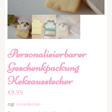
Personalisierbarer
Geschenkpackung
Keksausstecher
€
8,99
zzgl.
Versandkosten