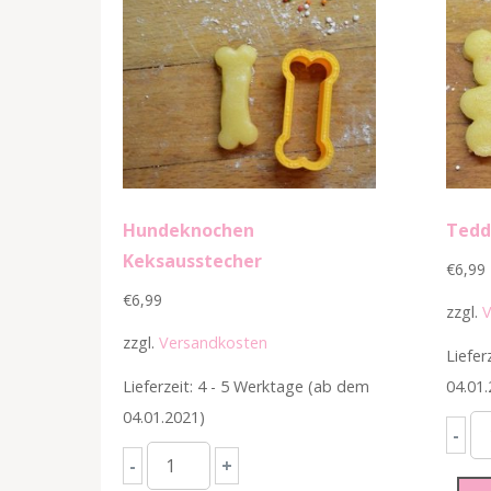
Hundeknochen
Tedd
Keksausstecher
€
6,99
€
6,99
zzgl.
V
zzgl.
Versandkosten
Liefer
Lieferzeit: 4 - 5 Werktage (ab dem
04.01.
04.01.2021)
Te
-
Hundeknochen
Ke
-
+
Keksausstecher
M