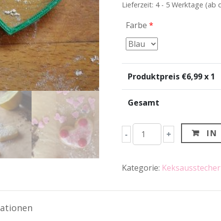
Lieferzeit: 4 - 5 Werktage (ab
Farbe
*
Produktpreis €
6,99
x 1
Gesamt
Herz
IN
-
+
Keksausstecher
Menge
Kategorie:
Keksausstecher
mationen