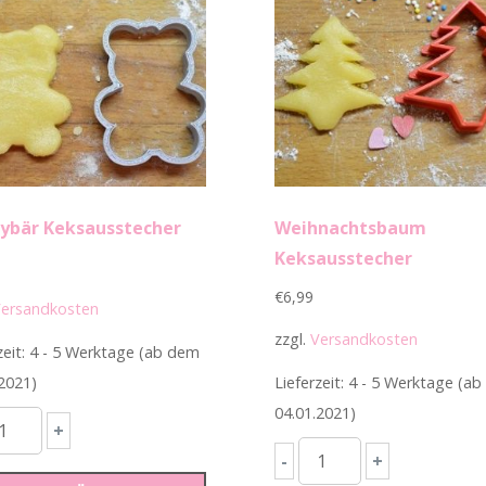
ybär Keksausstecher
Weihnachtsbaum
Keksausstecher
€
6,99
ersandkosten
zzgl.
Versandkosten
zeit: 4 - 5 Werktage (ab dem
2021)
Lieferzeit: 4 - 5 Werktage (a
04.01.2021)
ddybär
+
ksausstecher
Weihnachtsbaum
-
+
enge
Keksausstecher